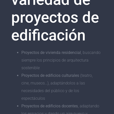
proyectos de
edificación
Proyectos de vivienda residencial
, buscando
siempre los principios de arquitectura
sostenible
Proyectos de edificios culturales
(teatro,
cine, museos…), adaptándolos a las
necesidades del público y de los
espectáculos
Proyectos de edificios docentes
, adaptando
los espacios y dando un aire nuevo y