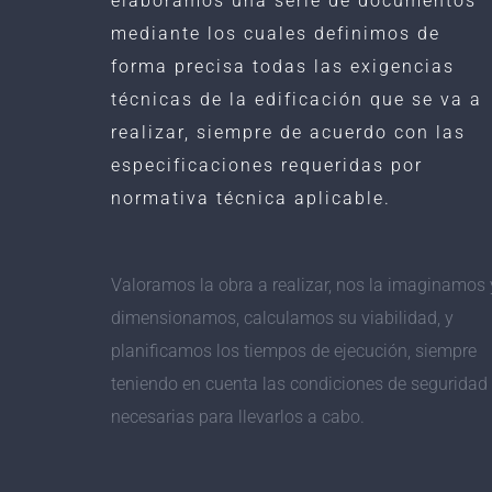
elaboramos una serie de documentos
mediante los cuales definimos de
forma precisa todas las exigencias
técnicas de la edificación que se va a
realizar, siempre de acuerdo con las
especificaciones requeridas por
normativa técnica aplicable.
Valoramos la obra a realizar, nos la imaginamos 
dimensionamos, calculamos su viabilidad, y
planificamos los tiempos de ejecución, siempre
teniendo en cuenta las condiciones de seguridad
necesarias para llevarlos a cabo.