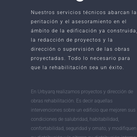
Nuestros servicios técnicos abarcan l
peritación y el asesoramiento en el
ámbito de la edificación ya construida
la redacción de proyectos y la
dirección o supervisión de las obras
proyectadas. Todo lo necesario para
que la rehabilitación sea un éxito.
En Urbyarq realizamos proyectos y dirección de
obras rehabilitación. Es decir aquellas
intervenciones sobre un edificio que mejoren sus
condiciones de salubridad, habitabilidad,
confortabilidad, seguridad y ornato, y modifiquen