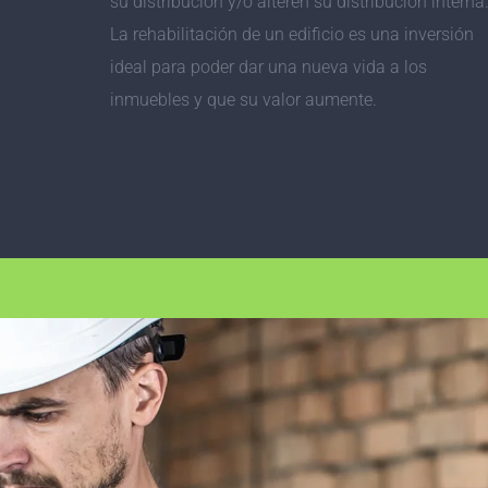
su distribución y/o alteren su distribución interna
La rehabilitación de un edificio es una inversión
ideal para poder dar una nueva vida a los
inmuebles y que su valor aumente.