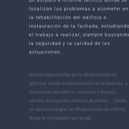
un estudio e informe técnico donde se
localizan los problemas a acometer en
la rehabilitación del edificio o
restauración de la fachada, estudiand
el trabajo a realizar, siempre buscand
la seguridad y la calidad de las
actuaciones.
Somos especialistas en la rehabilitación de
edificios, desde la rehabilitación de la fachada, a
estructuras del edificio, cubiertas y tejados,
cambio de bajantes, refuerzo de pilares,… Dando
un servicio integral de rehabilitación del edificio,
tenga la antigüedad que tenga.